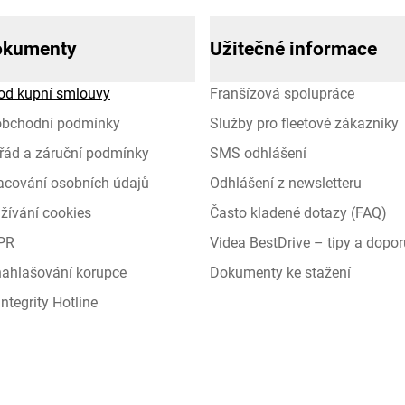
okumenty
Užitečné informace
od kupní smlouvy
Franšízová spolupráce
obchodní podmínky
Služby pro fleetové zákazníky
řád a záruční podmínky
SMS odhlášení
racování osobních údajů
Odhlášení z newsletteru
žívání cookies
Často kladené dotazy (FAQ)
PR
Videa BestDrive – tipy a dopor
 nahlašování korupce
Dokumenty ke stažení
ntegrity Hotline