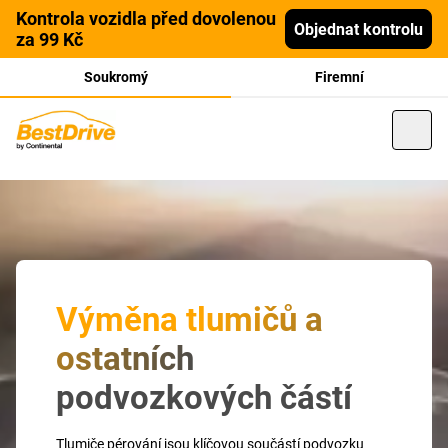
Kontrola vozidla před dovolenou
Objednat kontrolu
za 99 Kč
Soukromý
Firemní
Výměna tlumičů a
ostatních
podvozkových částí
Tlumiče pérování jsou klíčovou součástí podvozku