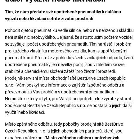
Tím, že nám předáte své upotřebené pneumatiky k dalšímu
využití nebo likvidaci šetříte životní prostředí.
Pohodit ojetou pneumatiku vedle silnice, nebo na neřízenou skládku
není stále nic neobvyklého. Je jasné, že s rostoucím počtem vozidel,
se zvyšuje i počet upotřebených pneumatik. Tím narůstá i problém
pro každého vlastníka motorového vozidla, kam s upotřebenými
pneumatikami. Přestože z pohledu všech vznikajících odpadů, tvoří
upotřebené pneumatiky jen nevelký podíl, jsou vzhledem ke své
stabilitě a chemickému složení zátěží pro životní prostředí.
Prodejně-servisní místa obchodní sítě BestDrive Czech Republic
s.r.o., Vám poskytnou informace o zajištění zpětného odběru a
převezmou za Vás problém s upotřebenými pneumatikami.
Nemusíte se tedy o tyto, pro Vás již neupotřebitelné výrobky starat.
Společnost BestDrive Czech Republic s.r.o. se postará o jejich další
využití nebo likvidaci.
Místo zpěntného odběru, tedy pobočky prodejní sítě
BestDrive
Czech Republic s. r. o.
a jejich obchodních partnerů, která jsou
označena nálepkou: "
Místo zpětného odběru upotřebených