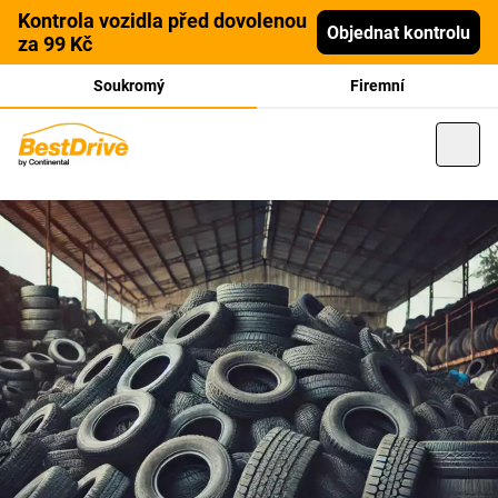
Kontrola vozidla před dovolenou
Objednat kontrolu
za 99 Kč
Soukromý
Firemní