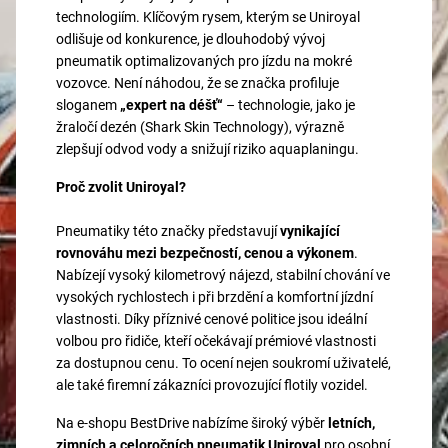
technologiím. Klíčovým rysem, kterým se Uniroyal
odlišuje od konkurence, je dlouhodobý vývoj
pneumatik optimalizovaných pro jízdu na mokré
vozovce. Není náhodou, že se značka profiluje
sloganem
„expert na déšť“
– technologie, jako je
žraločí dezén (Shark Skin Technology), výrazně
zlepšují odvod vody a snižují riziko aquaplaningu.
Proč zvolit Uniroyal?
Pneumatiky této značky představují
vynikající
rovnováhu mezi bezpečností, cenou a výkonem
.
Nabízejí vysoký kilometrový nájezd, stabilní chování ve
vysokých rychlostech i při brzdění a komfortní jízdní
vlastnosti. Díky příznivé cenové politice jsou ideální
volbou pro řidiče, kteří očekávají prémiové vlastnosti
za dostupnou cenu. To ocení nejen soukromí uživatelé,
ale také firemní zákazníci provozující flotily vozidel.
Na e-shopu BestDrive nabízíme široký výběr
letních,
zimních a celoročních pneumatik Uniroyal
pro osobní