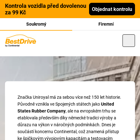
Kontrola vozidla před dovolenou
Objednat kontrolu
za 99 Kč
Soukromý
Firemní
Značka Uniroyal má za sebou více než 150 let historie.
Původně vznikla ve Spojených státech jako
United
States Rubber Company
, ale na evropském trhu se
etablovala především díky německé tradici výroby a
důrazu na výkon v náročných podmínkách. Dnes je
součástí koncernu Continental, což znamená přístup
ke špičkovým vývojovým kapacitám a testovacím