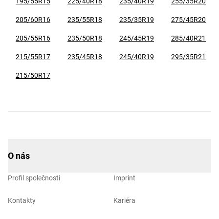
195/55R15
225/40R18
235/40R19
255/35R20
205/60R16
235/55R18
235/35R19
275/45R20
205/55R16
235/50R18
245/45R19
285/40R21
215/55R17
235/45R18
245/40R19
295/35R21
215/50R17
O nás
Profil společnosti
Imprint
Kontakty
Kariéra