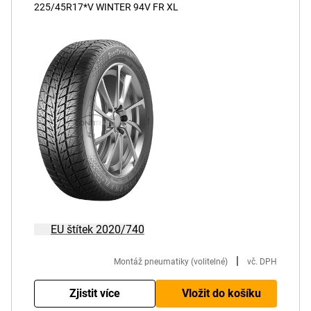
225/45R17*V WINTER 94V FR XL
EU štítek 2020/740
|
Montáž pneumatiky (volitelné)
vč. DPH
Zjistit více
Vložit do košíku