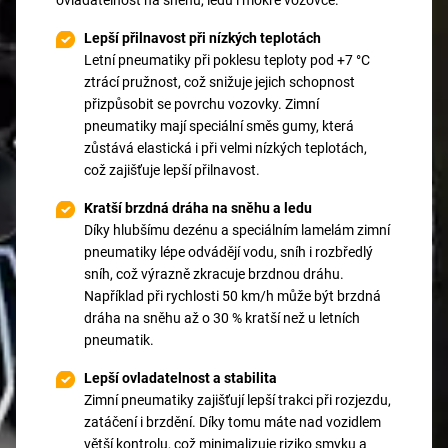
ovladatelnost na sněhu, ledu i mokré vozovce.
Lepší přilnavost při nízkých teplotách
Letní pneumatiky při poklesu teploty pod +7 °C
ztrácí pružnost, což snižuje jejich schopnost
přizpůsobit se povrchu vozovky. Zimní
pneumatiky mají speciální směs gumy, která
zůstává elastická i při velmi nízkých teplotách,
což zajišťuje lepší přilnavost.
Kratší brzdná dráha na sněhu a ledu
Díky hlubšímu dezénu a speciálním lamelám zimní
pneumatiky lépe odvádějí vodu, sníh i rozbředlý
sníh, což výrazně zkracuje brzdnou dráhu.
Například při rychlosti 50 km/h může být brzdná
dráha na sněhu až o 30 % kratší než u letních
pneumatik.
Lepší ovladatelnost a stabilita
Zimní pneumatiky zajišťují lepší trakci při rozjezdu,
zatáčení i brzdění. Díky tomu máte nad vozidlem
větší kontrolu, což minimalizuje riziko smyku a