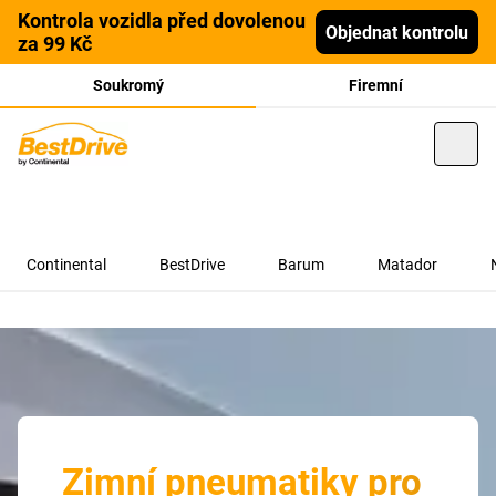
Kontrola vozidla před dovolenou
Objednat kontrolu
za 99 Kč
Soukromý
Firemní
Continental
BestDrive
Barum
Matador
Zimní pneumatiky pro