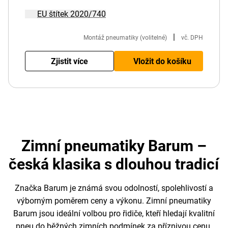
EU štítek 2020/740
|
Montáž pneumatiky (volitelné)
vč. DPH
Zjistit více
Vložit do košíku
Zimní pneumatiky Barum –
česká klasika s dlouhou tradicí
Značka Barum je známá svou odolností, spolehlivostí a
výborným poměrem ceny a výkonu. Zimní pneumatiky
Barum jsou ideální volbou pro řidiče, kteří hledají kvalitní
pneu do běžných zimních podmínek za příznivou cenu.