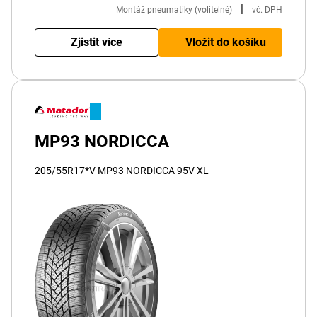
|
Montáž pneumatiky (volitelné)
vč. DPH
Zjistit více
Vložit do košíku
MP93 NORDICCA
205/55R17*V MP93 NORDICCA 95V XL