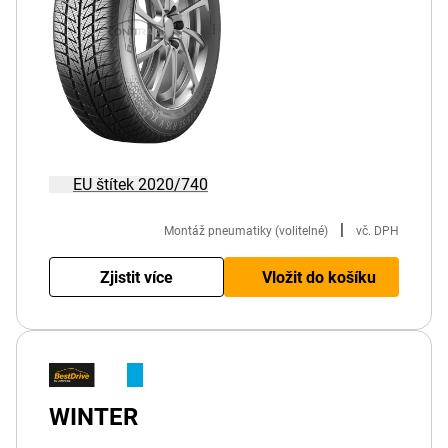
EU štítek 2020/740
|
Montáž pneumatiky (volitelné)
vč. DPH
Zjistit více
Vložit do košíku
WINTER