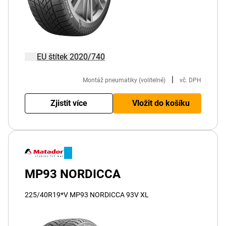
EU štítek 2020/740
|
Montáž pneumatiky (volitelné)
vč. DPH
Zjistit více
Vložit do košíku
MP93 NORDICCA
225/40R19*V MP93 NORDICCA 93V XL