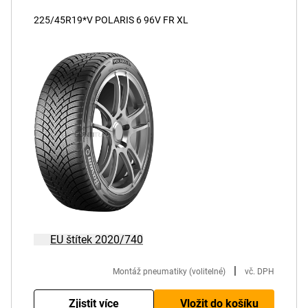
225/45R19*V POLARIS 6 96V FR XL
EU štítek 2020/740
|
Montáž pneumatiky (volitelné)
vč. DPH
Zjistit více
Vložit do košíku