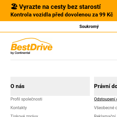
🏖️ Vyrazte na cesty bez starostí
Kontrola vozidla před dovolenou za 99 Kč
Soukromý
O nás
Právní d
Profil společnosti
Odstoupení 
Kontakty
Všeobecné 
Tiskové zprávy
Reklamační 