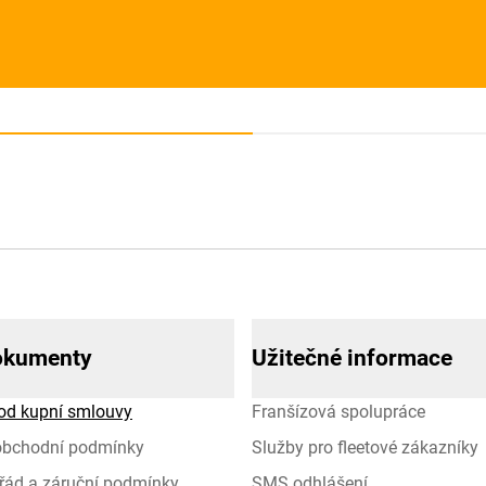
okumenty
Užitečné informace
od kupní smlouvy
Franšízová spolupráce
obchodní podmínky
Služby pro fleetové zákazníky
řád a záruční podmínky
SMS odhlášení