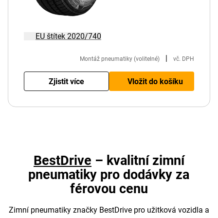
EU štítek 2020/740
|
Montáž pneumatiky (volitelné)
vč. DPH
Zjistit více
Vložit do košíku
BestDrive
– kvalitní zimní
pneumatiky pro dodávky za
férovou cenu
Zimní pneumatiky značky BestDrive pro užitková vozidla a