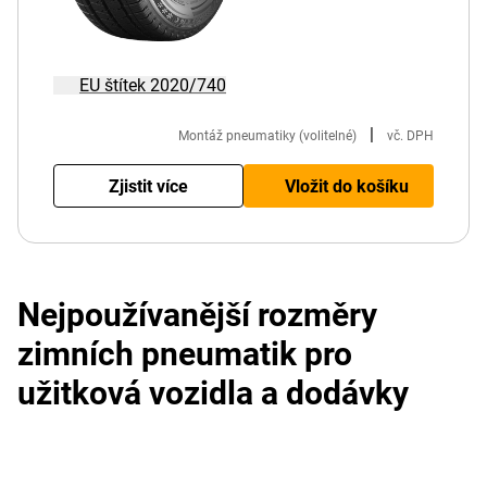
EU štítek 2020/740
|
Montáž pneumatiky (volitelné)
vč. DPH
Zjistit více
Vložit do košíku
Nejpoužívanější rozměry
zimních pneumatik pro
užitková vozidla a dodávky