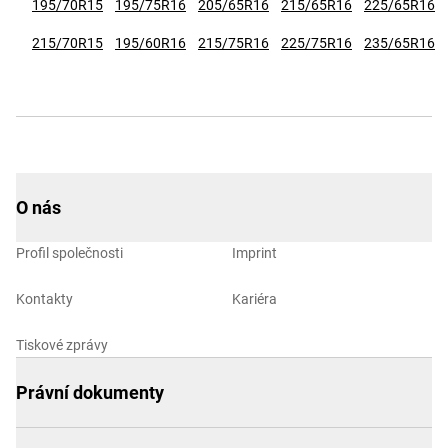
195/70R15
195/75R16
205/65R16
215/65R16
225/65R16
215/70R15
195/60R16
215/75R16
225/75R16
235/65R16
O nás
Profil společnosti
Imprint
Kontakty
Kariéra
Tiskové zprávy
Právní dokumenty