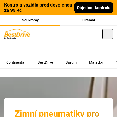
Kontrola vozidla před dovolenou
Objednat kontrolu
za 99 Kč
Soukromý
Firemní
Continental
BestDrive
Barum
Matador
Zimní pneumatiky pro