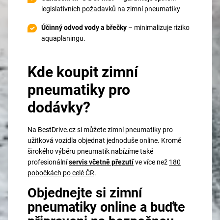
legislativních požadavků na zimní pneumatiky
Účinný odvod vody a břečky
– minimalizuje riziko
aquaplaningu.
Kde koupit zimní
pneumatiky pro
dodávky?
Na BestDrive.cz si můžete zimní pneumatiky pro
užitková vozidla objednat jednoduše online. Kromě
širokého výběru pneumatik nabízíme také
profesionální
servis včetně přezutí
ve více než
180
pobočkách po celé ČR
.
Objednejte si zimní
pneumatiky online a buďte