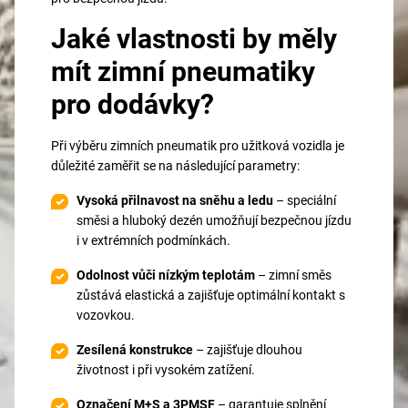
Jaké vlastnosti by měly
mít zimní pneumatiky
pro dodávky?
Při výběru zimních pneumatik pro užitková vozidla je
důležité zaměřit se na následující parametry:
Vysoká přilnavost na sněhu a ledu
– speciální
směsi a hluboký dezén umožňují bezpečnou jízdu
i v extrémních podmínkách.
Odolnost vůči nízkým teplotám
– zimní směs
zůstává elastická a zajišťuje optimální kontakt s
vozovkou.
Zesílená konstrukce
– zajišťuje dlouhou
životnost i při vysokém zatížení.
Označení M+S a 3PMSF
– garantuje splnění