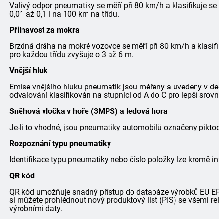
Valivý odpor pneumatiky se měří při 80 km/h a klasifikuje se
0,01 až 0,1 l na 100 km na třídu.
Přilnavost za mokra
Brzdná dráha na mokré vozovce se měří při 80 km/h a klasifi
pro každou třídu zvyšuje o 3 až 6 m.
Vnější hluk
Emise vnějšího hluku pneumatik jsou měřeny a uvedeny v dec
odvalování klasifikován na stupnici od A do C pro lepší srovn
Sněhová vločka v hoře (3MPS) a ledová hora
Je-li to vhodné, jsou pneumatiky automobilů označeny pik
Rozpoznání typu pneumatiky
Identifikace typu pneumatiky nebo číslo položky lze kromě in
QR kód
QR kód umožňuje snadný přístup do databáze výrobků EU EPRE
si můžete prohlédnout nový produktový list (PIS) se všemi r
výrobními daty.