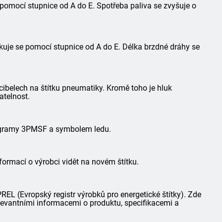
 pomocí stupnice od A do E. Spotřeba paliva se zvyšuje o
kuje se pomocí stupnice od A do E. Délka brzdné dráhy se
ibelech na štítku pneumatiky. Kromě toho je hluk
atelnost.
togramy 3PMSF a symbolem ledu.
formací o výrobci vidět na novém štítku.
L (Evropský registr výrobků pro energetické štítky). Zde
elevantními informacemi o produktu, specifikacemi a