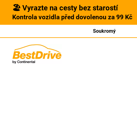
🏖️ Vyrazte na cesty bez starostí
Kontrola vozidla před dovolenou za 99 Kč
Soukromý