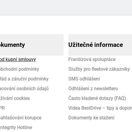
okumenty
Užitečné informace
od kupní smlouvy
Franšízová spolupráce
obchodní podmínky
Služby pro fleetové zákazníky
řád a záruční podmínky
SMS odhlášení
racování osobních údajů
Odhlášení z newsletteru
žívání cookies
Často kladené dotazy (FAQ)
PR
Videa BestDrive – tipy a dopor
 nahlašování korupce
Dokumenty ke stažení
ntegrity Hotline