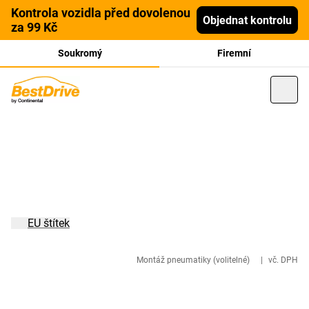
Kontrola vozidla před dovolenou
Objednat kontrolu
za 99 Kč
Soukromý
Firemní
EU štítek
Montáž pneumatiky (volitelné)
|
vč. DPH