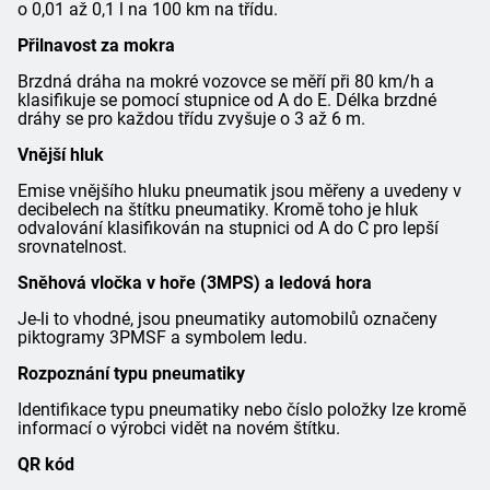
o 0,01 až 0,1 l na 100 km na třídu.
Přilnavost za mokra
Brzdná dráha na mokré vozovce se měří při 80 km/h a
klasifikuje se pomocí stupnice od A do E. Délka brzdné
dráhy se pro každou třídu zvyšuje o 3 až 6 m.
Vnější hluk
Emise vnějšího hluku pneumatik jsou měřeny a uvedeny v
decibelech na štítku pneumatiky. Kromě toho je hluk
odvalování klasifikován na stupnici od A do C pro lepší
srovnatelnost.
Sněhová vločka v hoře (3MPS) a ledová hora
Je-li to vhodné, jsou pneumatiky automobilů označeny
piktogramy 3PMSF a symbolem ledu.
Rozpoznání typu pneumatiky
Identifikace typu pneumatiky nebo číslo položky lze kromě
informací o výrobci vidět na novém štítku.
QR kód