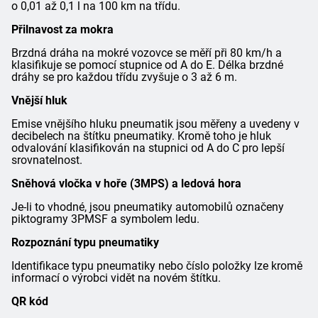
o 0,01 až 0,1 l na 100 km na třídu.
Přilnavost za mokra
Brzdná dráha na mokré vozovce se měří při 80 km/h a
klasifikuje se pomocí stupnice od A do E. Délka brzdné
dráhy se pro každou třídu zvyšuje o 3 až 6 m.
Vnější hluk
Emise vnějšího hluku pneumatik jsou měřeny a uvedeny v
decibelech na štítku pneumatiky. Kromě toho je hluk
odvalování klasifikován na stupnici od A do C pro lepší
srovnatelnost.
Sněhová vločka v hoře (3MPS) a ledová hora
Je-li to vhodné, jsou pneumatiky automobilů označeny
piktogramy 3PMSF a symbolem ledu.
Rozpoznání typu pneumatiky
Identifikace typu pneumatiky nebo číslo položky lze kromě
informací o výrobci vidět na novém štítku.
QR kód