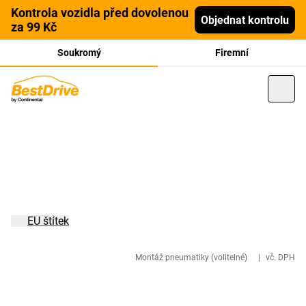
Kontrola vozidla před dovolenou
Objednat kontrolu
za 99 Kč
Soukromý
Firemní
EU štítek
Montáž pneumatiky (volitelné)
|
vč. DPH