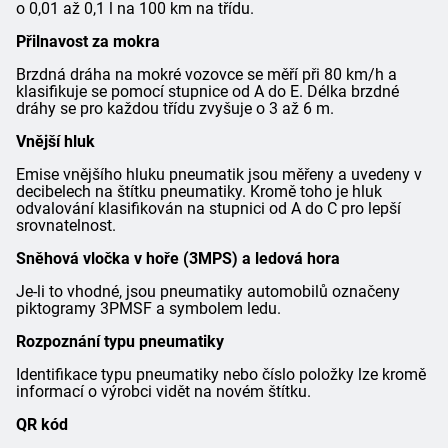
o 0,01 až 0,1 l na 100 km na třídu.
Přilnavost za mokra
Brzdná dráha na mokré vozovce se měří při 80 km/h a
klasifikuje se pomocí stupnice od A do E. Délka brzdné
dráhy se pro každou třídu zvyšuje o 3 až 6 m.
Vnější hluk
Emise vnějšího hluku pneumatik jsou měřeny a uvedeny v
decibelech na štítku pneumatiky. Kromě toho je hluk
odvalování klasifikován na stupnici od A do C pro lepší
srovnatelnost.
Sněhová vločka v hoře (3MPS) a ledová hora
Je-li to vhodné, jsou pneumatiky automobilů označeny
piktogramy 3PMSF a symbolem ledu.
Rozpoznání typu pneumatiky
Identifikace typu pneumatiky nebo číslo položky lze kromě
informací o výrobci vidět na novém štítku.
QR kód