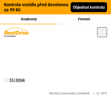
Kontrola vozidla před dovolenou
Objednat kontrolu
za 99 Kč
Soukromý
Firemní
EU štítek
Montáž pneumatiky (volitelné)
|
vč. DPH