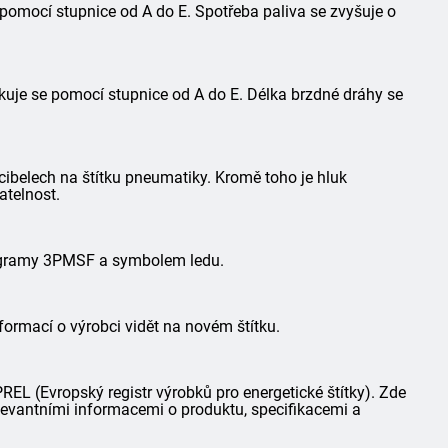
 pomocí stupnice od A do E. Spotřeba paliva se zvyšuje o
kuje se pomocí stupnice od A do E. Délka brzdné dráhy se
ibelech na štítku pneumatiky. Kromě toho je hluk
atelnost.
togramy 3PMSF a symbolem ledu.
formací o výrobci vidět na novém štítku.
L (Evropský registr výrobků pro energetické štítky). Zde
elevantními informacemi o produktu, specifikacemi a