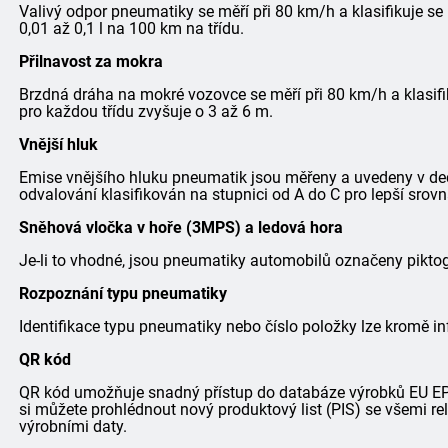
Valivý odpor pneumatiky se měří při 80 km/h a klasifikuje se
0,01 až 0,1 l na 100 km na třídu.
Přilnavost za mokra
Brzdná dráha na mokré vozovce se měří při 80 km/h a klasifi
pro každou třídu zvyšuje o 3 až 6 m.
Vnější hluk
Emise vnějšího hluku pneumatik jsou měřeny a uvedeny v dec
odvalování klasifikován na stupnici od A do C pro lepší srovn
Sněhová vločka v hoře (3MPS) a ledová hora
Je-li to vhodné, jsou pneumatiky automobilů označeny pik
Rozpoznání typu pneumatiky
Identifikace typu pneumatiky nebo číslo položky lze kromě in
QR kód
QR kód umožňuje snadný přístup do databáze výrobků EU EPRE
si můžete prohlédnout nový produktový list (PIS) se všemi r
výrobními daty.