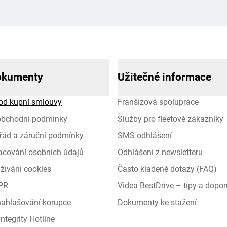
okumenty
Užitečné informace
od kupní smlouvy
Franšízová spolupráce
obchodní podmínky
Služby pro fleetové zákazníky
řád a záruční podmínky
SMS odhlášení
racování osobních údajů
Odhlášení z newsletteru
žívání cookies
Často kladené dotazy (FAQ)
PR
Videa BestDrive – tipy a dopor
 nahlašování korupce
Dokumenty ke stažení
ntegrity Hotline