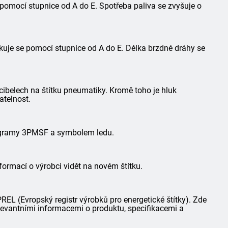
 pomocí stupnice od A do E. Spotřeba paliva se zvyšuje o
kuje se pomocí stupnice od A do E. Délka brzdné dráhy se
ibelech na štítku pneumatiky. Kromě toho je hluk
atelnost.
togramy 3PMSF a symbolem ledu.
formací o výrobci vidět na novém štítku.
L (Evropský registr výrobků pro energetické štítky). Zde
elevantními informacemi o produktu, specifikacemi a