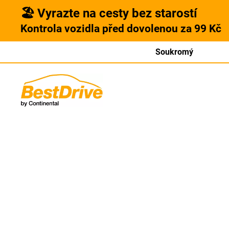
🏖️ Vyrazte na cesty bez starostí
Kontrola vozidla před dovolenou za 99 Kč
Soukromý