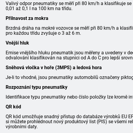
Valivý odpor pneumatiky se měří při 80 km/h a klasifikuje se
0,01 až 0,1 l na 100 km na třídu.
Přilnavost za mokra
Brzdná dráha na mokré vozovce se měří při 80 km/h a klasifi
pro každou třídu zvyšuje o 3 až 6 m.
Vnější hluk
Emise vnějšího hluku pneumatik jsou měřeny a uvedeny v dec
odvalování klasifikován na stupnici od A do C pro lepší srovn
Sněhová vločka v hoře (3MPS) a ledová hora
Je-li to vhodné, jsou pneumatiky automobilů označeny pik
Rozpoznání typu pneumatiky
Identifikace typu pneumatiky nebo číslo položky lze kromě in
QR kód
QR kód umožňuje snadný přístup do databáze výrobků EU EPRE
si můžete prohlédnout nový produktový list (PIS) se všemi r
výrobními daty.