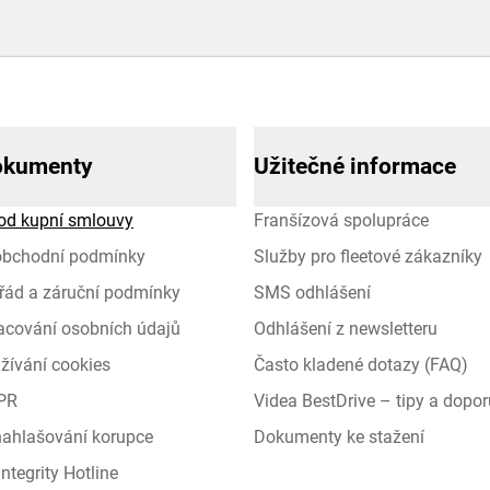
okumenty
Užitečné informace
od kupní smlouvy
Franšízová spolupráce
obchodní podmínky
Služby pro fleetové zákazníky
řád a záruční podmínky
SMS odhlášení
racování osobních údajů
Odhlášení z newsletteru
žívání cookies
Často kladené dotazy (FAQ)
PR
Videa BestDrive – tipy a dopor
 nahlašování korupce
Dokumenty ke stažení
ntegrity Hotline