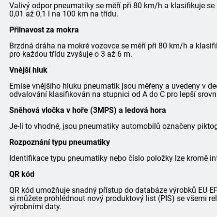
Valivý odpor pneumatiky se měří při 80 km/h a klasifikuje se
0,01 až 0,1 l na 100 km na třídu.
Přilnavost za mokra
Brzdná dráha na mokré vozovce se měří při 80 km/h a klasifi
pro každou třídu zvyšuje o 3 až 6 m.
Vnější hluk
Emise vnějšího hluku pneumatik jsou měřeny a uvedeny v dec
odvalování klasifikován na stupnici od A do C pro lepší srovn
Sněhová vločka v hoře (3MPS) a ledová hora
Je-li to vhodné, jsou pneumatiky automobilů označeny pik
Rozpoznání typu pneumatiky
Identifikace typu pneumatiky nebo číslo položky lze kromě in
QR kód
QR kód umožňuje snadný přístup do databáze výrobků EU EPRE
si můžete prohlédnout nový produktový list (PIS) se všemi r
výrobními daty.