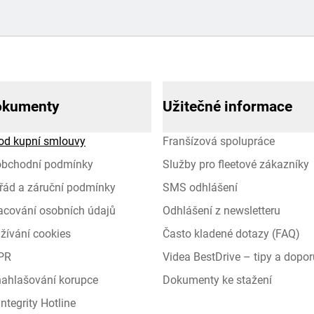
okumenty
Užitečné informace
od kupní smlouvy
Franšízová spolupráce
obchodní podmínky
Služby pro fleetové zákazníky
řád a záruční podmínky
SMS odhlášení
racování osobních údajů
Odhlášení z newsletteru
žívání cookies
Často kladené dotazy (FAQ)
PR
Videa BestDrive – tipy a dopor
 nahlašování korupce
Dokumenty ke stažení
ntegrity Hotline