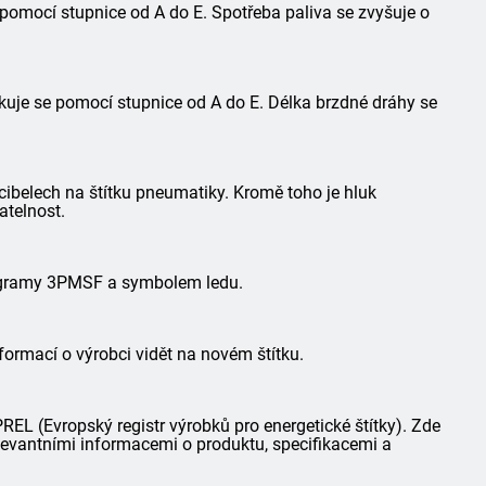
 pomocí stupnice od A do E. Spotřeba paliva se zvyšuje o
kuje se pomocí stupnice od A do E. Délka brzdné dráhy se
ibelech na štítku pneumatiky. Kromě toho je hluk
atelnost.
togramy 3PMSF a symbolem ledu.
formací o výrobci vidět na novém štítku.
L (Evropský registr výrobků pro energetické štítky). Zde
elevantními informacemi o produktu, specifikacemi a