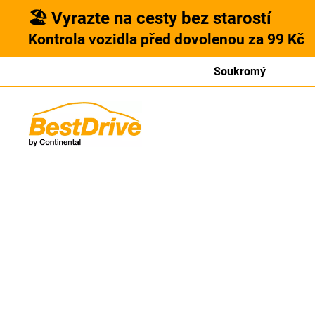
🏖️ Vyrazte na cesty bez starostí
Kontrola vozidla před dovolenou za 99 Kč
Soukromý