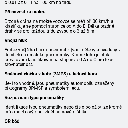
o 0,01 až 0,1 l na 100 km na třídu.
Přilnavost za mokra
Brzdná dráha na mokré vozovce se měří při 80 km/h a
klasifikuje se pomocí stupnice od A do E. Délka brzdné
dráhy se pro každou třídu zvyšuje o 3 až 6 m.
Vnější hluk
Emise vnějšího hluku pneumatik jsou měřeny a uvedeny v
decibelech na štítku pneumatiky. Kromě toho je hluk
odvalování klasifikován na stupnici od A do C pro lepší
srovnatelnost.
Sněhová vločka v hoře (3MPS) a ledová hora
Je-li to vhodné, jsou pneumatiky automobilů označeny
piktogramy 3PMSF a symbolem ledu.
Rozpoznání typu pneumatiky
Identifikace typu pneumatiky nebo číslo položky lze kromě
informací o výrobci vidět na novém štítku.
QR kód