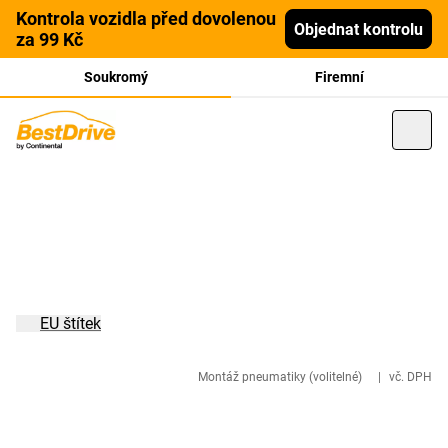
Kontrola vozidla před dovolenou
Objednat kontrolu
za 99 Kč
Soukromý
Firemní
EU štítek
Montáž pneumatiky (volitelné)
|
vč. DPH