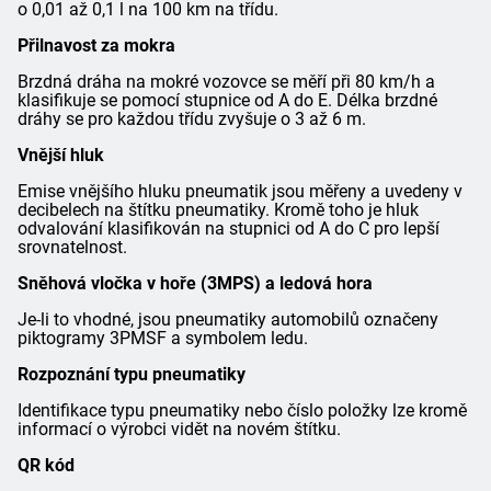
o 0,01 až 0,1 l na 100 km na třídu.
Přilnavost za mokra
Brzdná dráha na mokré vozovce se měří při 80 km/h a
klasifikuje se pomocí stupnice od A do E. Délka brzdné
dráhy se pro každou třídu zvyšuje o 3 až 6 m.
Vnější hluk
Emise vnějšího hluku pneumatik jsou měřeny a uvedeny v
decibelech na štítku pneumatiky. Kromě toho je hluk
odvalování klasifikován na stupnici od A do C pro lepší
srovnatelnost.
Sněhová vločka v hoře (3MPS) a ledová hora
Je-li to vhodné, jsou pneumatiky automobilů označeny
piktogramy 3PMSF a symbolem ledu.
Rozpoznání typu pneumatiky
Identifikace typu pneumatiky nebo číslo položky lze kromě
informací o výrobci vidět na novém štítku.
QR kód