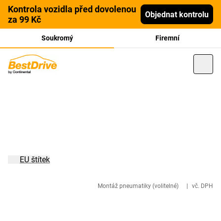
Kontrola vozidla před dovolenou
Objednat kontrolu
za 99 Kč
Soukromý
Firemní
EU štítek
Montáž pneumatiky (volitelné)
|
vč. DPH