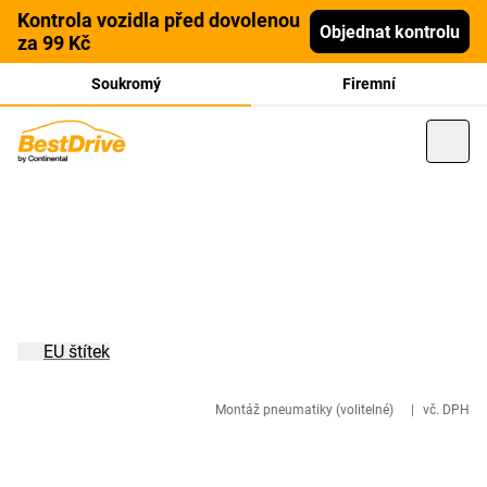
Kontrola vozidla před dovolenou
Objednat kontrolu
za 99 Kč
Soukromý
Firemní
EU štítek
Montáž pneumatiky (volitelné)
|
vč. DPH