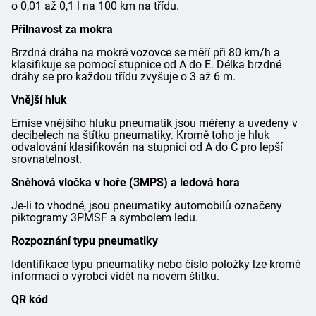
o 0,01 až 0,1 l na 100 km na třídu.
Přilnavost za mokra
Brzdná dráha na mokré vozovce se měří při 80 km/h a
klasifikuje se pomocí stupnice od A do E. Délka brzdné
dráhy se pro každou třídu zvyšuje o 3 až 6 m.
Vnější hluk
Emise vnějšího hluku pneumatik jsou měřeny a uvedeny v
decibelech na štítku pneumatiky. Kromě toho je hluk
odvalování klasifikován na stupnici od A do C pro lepší
srovnatelnost.
Sněhová vločka v hoře (3MPS) a ledová hora
Je-li to vhodné, jsou pneumatiky automobilů označeny
piktogramy 3PMSF a symbolem ledu.
Rozpoznání typu pneumatiky
Identifikace typu pneumatiky nebo číslo položky lze kromě
informací o výrobci vidět na novém štítku.
QR kód