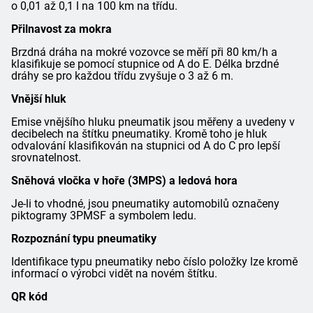
o 0,01 až 0,1 l na 100 km na třídu.
Přilnavost za mokra
Brzdná dráha na mokré vozovce se měří při 80 km/h a
klasifikuje se pomocí stupnice od A do E. Délka brzdné
dráhy se pro každou třídu zvyšuje o 3 až 6 m.
Vnější hluk
Emise vnějšího hluku pneumatik jsou měřeny a uvedeny v
decibelech na štítku pneumatiky. Kromě toho je hluk
odvalování klasifikován na stupnici od A do C pro lepší
srovnatelnost.
Sněhová vločka v hoře (3MPS) a ledová hora
Je-li to vhodné, jsou pneumatiky automobilů označeny
piktogramy 3PMSF a symbolem ledu.
Rozpoznání typu pneumatiky
Identifikace typu pneumatiky nebo číslo položky lze kromě
informací o výrobci vidět na novém štítku.
QR kód