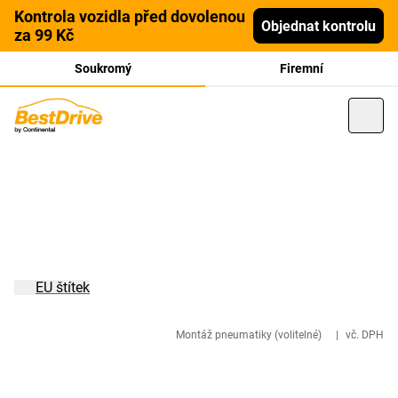
Kontrola vozidla před dovolenou
Objednat kontrolu
za 99 Kč
Soukromý
Firemní
EU štítek
Montáž pneumatiky (volitelné)
|
vč. DPH