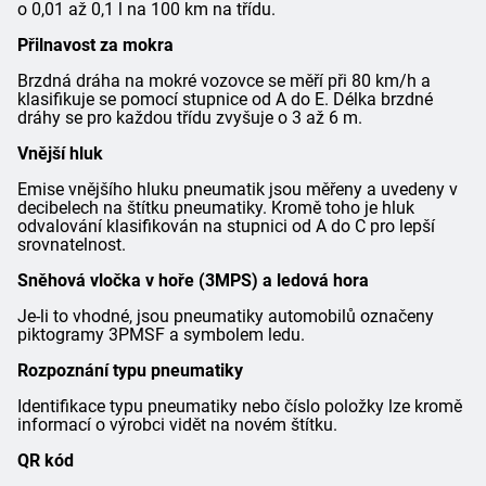
o 0,01 až 0,1 l na 100 km na třídu.
Přilnavost za mokra
Brzdná dráha na mokré vozovce se měří při 80 km/h a
klasifikuje se pomocí stupnice od A do E. Délka brzdné
dráhy se pro každou třídu zvyšuje o 3 až 6 m.
Vnější hluk
Emise vnějšího hluku pneumatik jsou měřeny a uvedeny v
decibelech na štítku pneumatiky. Kromě toho je hluk
odvalování klasifikován na stupnici od A do C pro lepší
srovnatelnost.
Sněhová vločka v hoře (3MPS) a ledová hora
Je-li to vhodné, jsou pneumatiky automobilů označeny
piktogramy 3PMSF a symbolem ledu.
Rozpoznání typu pneumatiky
Identifikace typu pneumatiky nebo číslo položky lze kromě
informací o výrobci vidět na novém štítku.
QR kód