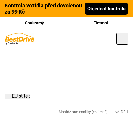
Kontrola vozidla před dovolenou
Objednat kontrolu
za 99 Kč
Soukromý
Firemní
EU štítek
Montáž pneumatiky (volitelné)
|
vč. DPH