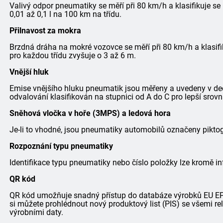
Valivý odpor pneumatiky se měří při 80 km/h a klasifikuje se
0,01 až 0,1 l na 100 km na třídu.
Přilnavost za mokra
Brzdná dráha na mokré vozovce se měří při 80 km/h a klasifi
pro každou třídu zvyšuje o 3 až 6 m.
Vnější hluk
Emise vnějšího hluku pneumatik jsou měřeny a uvedeny v dec
odvalování klasifikován na stupnici od A do C pro lepší srovn
Sněhová vločka v hoře (3MPS) a ledová hora
Je-li to vhodné, jsou pneumatiky automobilů označeny pik
Rozpoznání typu pneumatiky
Identifikace typu pneumatiky nebo číslo položky lze kromě in
QR kód
QR kód umožňuje snadný přístup do databáze výrobků EU EPRE
si můžete prohlédnout nový produktový list (PIS) se všemi r
výrobními daty.