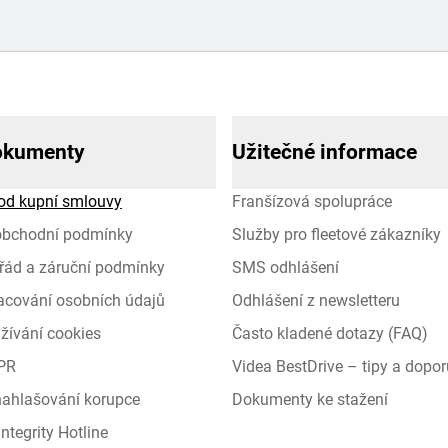
okumenty
Užitečné informace
od kupní smlouvy
Franšízová spolupráce
obchodní podmínky
Služby pro fleetové zákazníky
řád a záruční podmínky
SMS odhlášení
racování osobních údajů
Odhlášení z newsletteru
žívání cookies
Často kladené dotazy (FAQ)
PR
Videa BestDrive – tipy a dopor
 nahlašování korupce
Dokumenty ke stažení
ntegrity Hotline