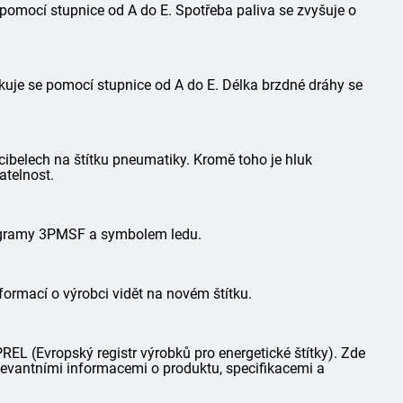
 pomocí stupnice od A do E. Spotřeba paliva se zvyšuje o
kuje se pomocí stupnice od A do E. Délka brzdné dráhy se
ibelech na štítku pneumatiky. Kromě toho je hluk
atelnost.
togramy 3PMSF a symbolem ledu.
formací o výrobci vidět na novém štítku.
L (Evropský registr výrobků pro energetické štítky). Zde
elevantními informacemi o produktu, specifikacemi a