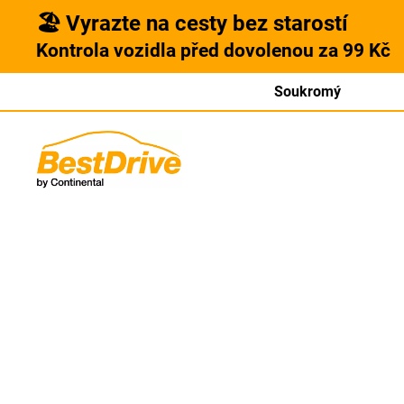
🏖️ Vyrazte na cesty bez starostí
Kontrola vozidla před dovolenou za 99 Kč
Soukromý