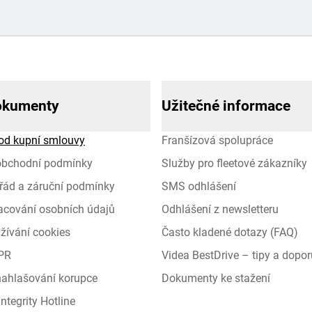
okumenty
Užitečné informace
od kupní smlouvy
Franšízová spolupráce
obchodní podmínky
Služby pro fleetové zákazníky
řád a záruční podmínky
SMS odhlášení
racování osobních údajů
Odhlášení z newsletteru
žívání cookies
Často kladené dotazy (FAQ)
PR
Videa BestDrive – tipy a dopor
 nahlašování korupce
Dokumenty ke stažení
ntegrity Hotline