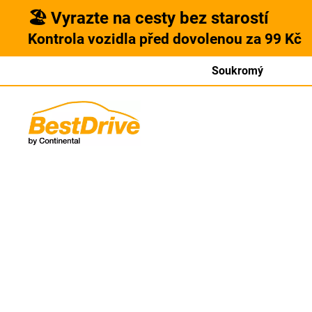
🏖️ Vyrazte na cesty bez starostí
Kontrola vozidla před dovolenou za 99 Kč
Soukromý