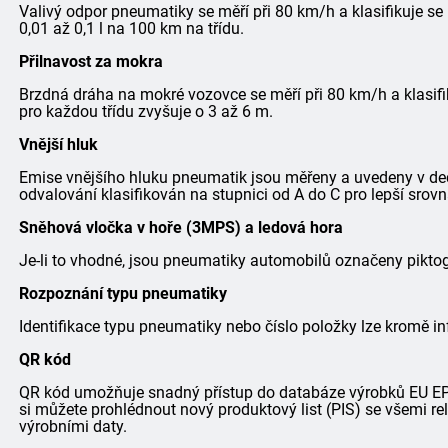
Valivý odpor pneumatiky se měří při 80 km/h a klasifikuje se
0,01 až 0,1 l na 100 km na třídu.
Přilnavost za mokra
Brzdná dráha na mokré vozovce se měří při 80 km/h a klasifi
pro každou třídu zvyšuje o 3 až 6 m.
Vnější hluk
Emise vnějšího hluku pneumatik jsou měřeny a uvedeny v dec
odvalování klasifikován na stupnici od A do C pro lepší srovn
Sněhová vločka v hoře (3MPS) a ledová hora
Je-li to vhodné, jsou pneumatiky automobilů označeny pik
Rozpoznání typu pneumatiky
Identifikace typu pneumatiky nebo číslo položky lze kromě in
QR kód
QR kód umožňuje snadný přístup do databáze výrobků EU EPRE
si můžete prohlédnout nový produktový list (PIS) se všemi r
výrobními daty.