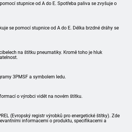
 pomocí stupnice od A do E. Spotřeba paliva se zvyšuje o
kuje se pomocí stupnice od A do E. Délka brzdné dráhy se
ibelech na štítku pneumatiky. Kromě toho je hluk
atelnost.
togramy 3PMSF a symbolem ledu.
formací o výrobci vidět na novém štítku.
L (Evropský registr výrobků pro energetické štítky). Zde
elevantními informacemi o produktu, specifikacemi a