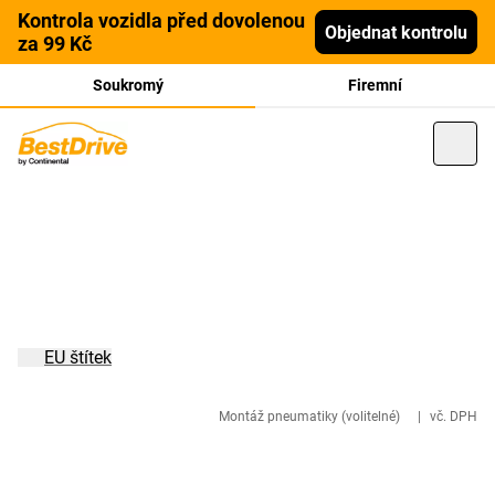
Kontrola vozidla před dovolenou
Objednat kontrolu
za 99 Kč
Soukromý
Firemní
EU štítek
Montáž pneumatiky (volitelné)
|
vč. DPH