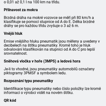
o 0,01 až 0,1 l na 100 km na třídu.
Přilnavost za mokra
Brzdná dráha na mokré vozovce se měří při 80 km/h a
klasifikuje se pomocí stupnice od A do E. Délka brzdné
dráhy se pro každou třídu zvyšuje o 3 až 6 m.
Vnější hluk
Emise vnějšího hluku pneumatik jsou měřeny a uvedeny v
decibelech na štítku pneumatiky. Kromě toho je hluk
odvalování klasifikován na stupnici od A do C pro lepší
srovnatelnost.
Sněhová vločka v hoře (3MPS) a ledová hora
Je-li to vhodné, jsou pneumatiky automobilů označeny
piktogramy 3PMSF a symbolem ledu.
Rozpoznání typu pneumatiky
Identifikace typu pneumatiky nebo číslo položky lze kromě
informací o výrobci vidět na novém štítku.
QR kód