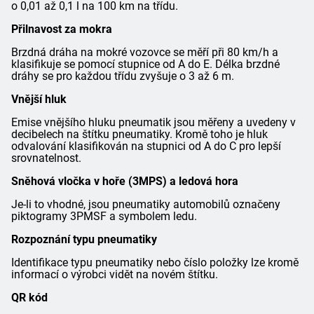
o 0,01 až 0,1 l na 100 km na třídu.
Přilnavost za mokra
Brzdná dráha na mokré vozovce se měří při 80 km/h a
klasifikuje se pomocí stupnice od A do E. Délka brzdné
dráhy se pro každou třídu zvyšuje o 3 až 6 m.
Vnější hluk
Emise vnějšího hluku pneumatik jsou měřeny a uvedeny v
decibelech na štítku pneumatiky. Kromě toho je hluk
odvalování klasifikován na stupnici od A do C pro lepší
srovnatelnost.
Sněhová vločka v hoře (3MPS) a ledová hora
Je-li to vhodné, jsou pneumatiky automobilů označeny
piktogramy 3PMSF a symbolem ledu.
Rozpoznání typu pneumatiky
Identifikace typu pneumatiky nebo číslo položky lze kromě
informací o výrobci vidět na novém štítku.
QR kód