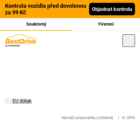
Kontrola vozidla před dovolenou
Objednat kontrolu
za 99 Kč
Soukromý
Firemní
EU štítek
Montáž pneumatiky (volitelné)
|
vč. DPH