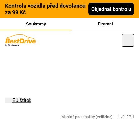
Kontrola vozidla před dovolenou
Objednat kontrolu
za 99 Kč
Soukromý
Firemní
EU štítek
Montáž pneumatiky (volitelné)
|
vč. DPH