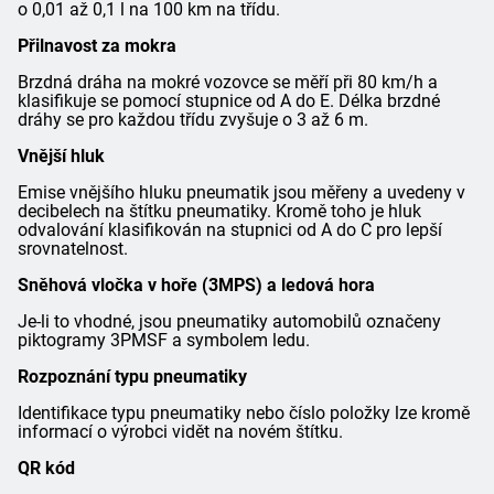
o 0,01 až 0,1 l na 100 km na třídu.
Přilnavost za mokra
Brzdná dráha na mokré vozovce se měří při 80 km/h a
klasifikuje se pomocí stupnice od A do E. Délka brzdné
dráhy se pro každou třídu zvyšuje o 3 až 6 m.
Vnější hluk
Emise vnějšího hluku pneumatik jsou měřeny a uvedeny v
decibelech na štítku pneumatiky. Kromě toho je hluk
odvalování klasifikován na stupnici od A do C pro lepší
srovnatelnost.
Sněhová vločka v hoře (3MPS) a ledová hora
Je-li to vhodné, jsou pneumatiky automobilů označeny
piktogramy 3PMSF a symbolem ledu.
Rozpoznání typu pneumatiky
Identifikace typu pneumatiky nebo číslo položky lze kromě
informací o výrobci vidět na novém štítku.
QR kód