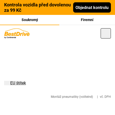
Kontrola vozidla před dovolenou
Objednat kontrolu
za 99 Kč
Soukromý
Firemní
EU štítek
Montáž pneumatiky (volitelné)
|
vč. DPH