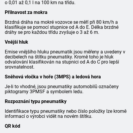
o 0,01 až 0,1 l na 100 km na třídu.
Přilnavost za mokra
Brzdná dráha na mokré vozovce se měří při 80 km/h a
klasifikuje se pomocí stupnice od A do E. Délka brzdné
dráhy se pro každou třídu zvyšuje o 3 až 6 m.
Vnější hluk
Emise vnějšího hluku pneumatik jsou měřeny a uvedeny v
decibelech na štítku pneumatiky. Kromě toho je hluk
odvalování klasifikován na stupnici od A do C pro lepší
srovnatelnost.
Sněhová vločka v hoře (3MPS) a ledová hora
Je-li to vhodné, jsou pneumatiky automobilů označeny
piktogramy 3PMSF a symbolem ledu.
Rozpoznání typu pneumatiky
Identifikace typu pneumatiky nebo číslo položky lze kromě
informací o výrobci vidět na novém štítku.
QR kód