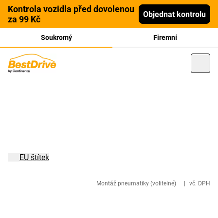
Kontrola vozidla před dovolenou
Objednat kontrolu
za 99 Kč
Soukromý
Firemní
EU štítek
Montáž pneumatiky (volitelné)
|
vč. DPH