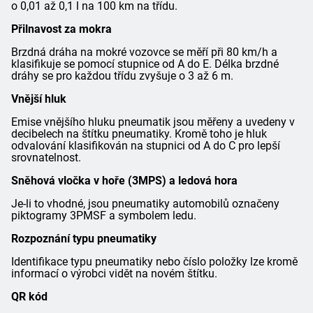
o 0,01 až 0,1 l na 100 km na třídu.
Přilnavost za mokra
Brzdná dráha na mokré vozovce se měří při 80 km/h a
klasifikuje se pomocí stupnice od A do E. Délka brzdné
dráhy se pro každou třídu zvyšuje o 3 až 6 m.
Vnější hluk
Emise vnějšího hluku pneumatik jsou měřeny a uvedeny v
decibelech na štítku pneumatiky. Kromě toho je hluk
odvalování klasifikován na stupnici od A do C pro lepší
srovnatelnost.
Sněhová vločka v hoře (3MPS) a ledová hora
Je-li to vhodné, jsou pneumatiky automobilů označeny
piktogramy 3PMSF a symbolem ledu.
Rozpoznání typu pneumatiky
Identifikace typu pneumatiky nebo číslo položky lze kromě
informací o výrobci vidět na novém štítku.
QR kód