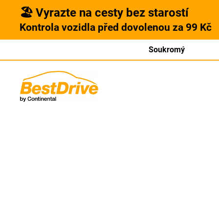
🏖️ Vyrazte na cesty bez starostí
Kontrola vozidla před dovolenou za 99 Kč
Soukromý