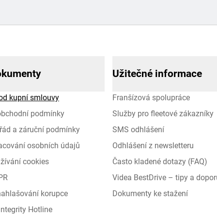
okumenty
Užitečné informace
od kupní smlouvy
Franšízová spolupráce
obchodní podmínky
Služby pro fleetové zákazníky
řád a záruční podmínky
SMS odhlášení
racování osobních údajů
Odhlášení z newsletteru
žívání cookies
Často kladené dotazy (FAQ)
PR
Videa BestDrive – tipy a dopor
 nahlašování korupce
Dokumenty ke stažení
ntegrity Hotline