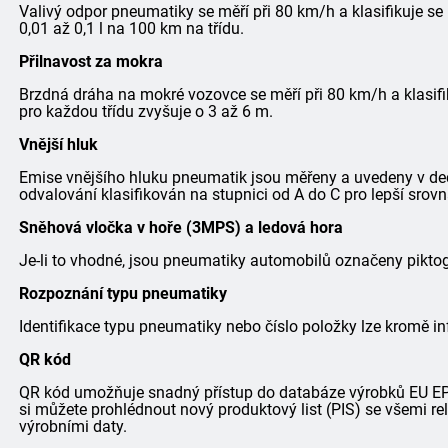
Valivý odpor pneumatiky se měří při 80 km/h a klasifikuje se
0,01 až 0,1 l na 100 km na třídu.
Přilnavost za mokra
Brzdná dráha na mokré vozovce se měří při 80 km/h a klasifi
pro každou třídu zvyšuje o 3 až 6 m.
Vnější hluk
Emise vnějšího hluku pneumatik jsou měřeny a uvedeny v dec
odvalování klasifikován na stupnici od A do C pro lepší srovn
Sněhová vločka v hoře (3MPS) a ledová hora
Je-li to vhodné, jsou pneumatiky automobilů označeny pik
Rozpoznání typu pneumatiky
Identifikace typu pneumatiky nebo číslo položky lze kromě in
QR kód
QR kód umožňuje snadný přístup do databáze výrobků EU EPRE
si můžete prohlédnout nový produktový list (PIS) se všemi r
výrobními daty.