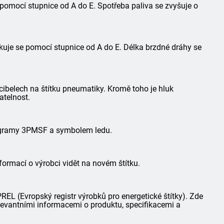
 pomocí stupnice od A do E. Spotřeba paliva se zvyšuje o
kuje se pomocí stupnice od A do E. Délka brzdné dráhy se
ibelech na štítku pneumatiky. Kromě toho je hluk
atelnost.
togramy 3PMSF a symbolem ledu.
formací o výrobci vidět na novém štítku.
L (Evropský registr výrobků pro energetické štítky). Zde
elevantními informacemi o produktu, specifikacemi a