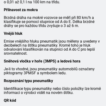
o 0,01 až 0,1 l na 100 km na třídu.
Přilnavost za mokra
Brzdná dráha na mokré vozovce se měří při 80 km/h a
klasifikuje se pomocí stupnice od A do E. Délka brzdné
dráhy se pro každou třídu zvyšuje o 3 až 6 m.
Vnější hluk
Emise vnějšího hluku pneumatik jsou měřeny a uvedeny v
decibelech na štítku pneumatiky. Kromě toho je hluk
odvalování klasifikován na stupnici od A do C pro lepší
srovnatelnost.
Sněhová vločka v hoře (3MPS) a ledová hora
Je-li to vhodné, jsou pneumatiky automobilů označeny
piktogramy 3PMSF a symbolem ledu.
Rozpoznání typu pneumatiky
Identifikace typu pneumatiky nebo číslo položky lze kromě
informací o výrobci vidět na novém štítku.
QR kód