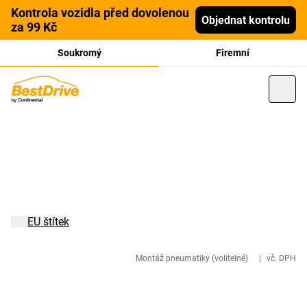
Kontrola vozidla před dovolenou
Objednat kontrolu
za 99 Kč
Soukromý
Firemní
EU štítek
Montáž pneumatiky (volitelné)
|
vč. DPH