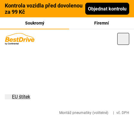
Kontrola vozidla před dovolenou
Objednat kontrolu
za 99 Kč
Soukromý
Firemní
EU štítek
Montáž pneumatiky (volitelné)
|
vč. DPH