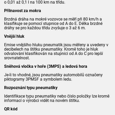
o 0,01 až 0,1 l na 100 km na třídu.
Přilnavost za mokra
Brzdná dráha na mokré vozovce se měří při 80 km/h a
klasifikuje se pomocí stupnice od A do E. Délka brzdné
dráhy se pro každou třídu zvyšuje o 3 až 6 m.
Vnější hluk
Emise vnějšího hluku pneumatik jsou měřeny a uvedeny v
decibelech na štítku pneumatiky. Kromě toho je hluk
odvalování klasifikován na stupnici od A do C pro lepší
srovnatelnost.
Sněhová vločka v hoře (3MPS) a ledová hora
Je-li to vhodné, jsou pneumatiky automobilů označeny
piktogramy 3PMSF a symbolem ledu.
Rozpoznání typu pneumatiky
Identifikace typu pneumatiky nebo číslo položky lze kromě
informací o výrobci vidět na novém štítku.
QR kód