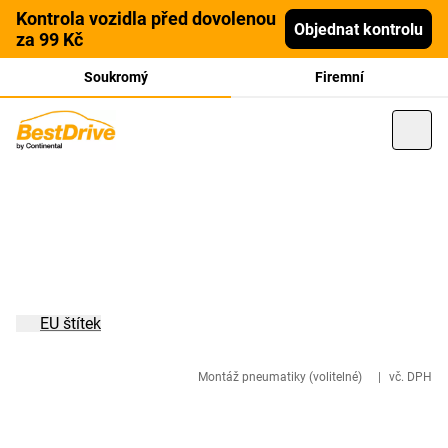
Kontrola vozidla před dovolenou
Objednat kontrolu
za 99 Kč
Soukromý
Firemní
EU štítek
Montáž pneumatiky (volitelné)
|
vč. DPH