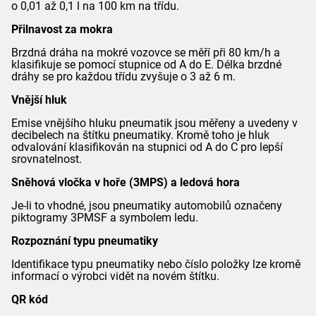
o 0,01 až 0,1 l na 100 km na třídu.
Přilnavost za mokra
Brzdná dráha na mokré vozovce se měří při 80 km/h a
klasifikuje se pomocí stupnice od A do E. Délka brzdné
dráhy se pro každou třídu zvyšuje o 3 až 6 m.
Vnější hluk
Emise vnějšího hluku pneumatik jsou měřeny a uvedeny v
decibelech na štítku pneumatiky. Kromě toho je hluk
odvalování klasifikován na stupnici od A do C pro lepší
srovnatelnost.
Sněhová vločka v hoře (3MPS) a ledová hora
Je-li to vhodné, jsou pneumatiky automobilů označeny
piktogramy 3PMSF a symbolem ledu.
Rozpoznání typu pneumatiky
Identifikace typu pneumatiky nebo číslo položky lze kromě
informací o výrobci vidět na novém štítku.
QR kód