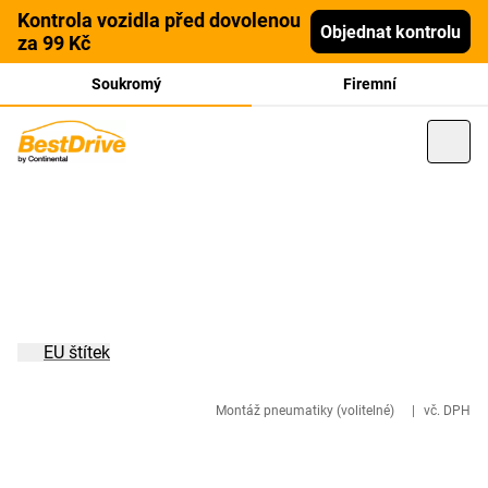
Kontrola vozidla před dovolenou
Objednat kontrolu
za 99 Kč
Soukromý
Firemní
EU štítek
Montáž pneumatiky (volitelné)
|
vč. DPH