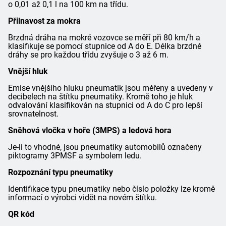
o 0,01 až 0,1 l na 100 km na třídu.
Přilnavost za mokra
Brzdná dráha na mokré vozovce se měří při 80 km/h a
klasifikuje se pomocí stupnice od A do E. Délka brzdné
dráhy se pro každou třídu zvyšuje o 3 až 6 m.
Vnější hluk
Emise vnějšího hluku pneumatik jsou měřeny a uvedeny v
decibelech na štítku pneumatiky. Kromě toho je hluk
odvalování klasifikován na stupnici od A do C pro lepší
srovnatelnost.
Sněhová vločka v hoře (3MPS) a ledová hora
Je-li to vhodné, jsou pneumatiky automobilů označeny
piktogramy 3PMSF a symbolem ledu.
Rozpoznání typu pneumatiky
Identifikace typu pneumatiky nebo číslo položky lze kromě
informací o výrobci vidět na novém štítku.
QR kód