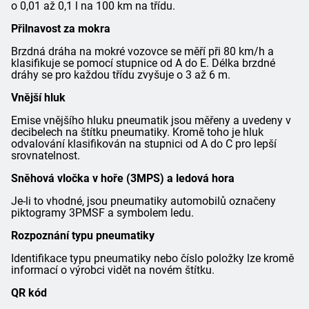
o 0,01 až 0,1 l na 100 km na třídu.
Přilnavost za mokra
Brzdná dráha na mokré vozovce se měří při 80 km/h a
klasifikuje se pomocí stupnice od A do E. Délka brzdné
dráhy se pro každou třídu zvyšuje o 3 až 6 m.
Vnější hluk
Emise vnějšího hluku pneumatik jsou měřeny a uvedeny v
decibelech na štítku pneumatiky. Kromě toho je hluk
odvalování klasifikován na stupnici od A do C pro lepší
srovnatelnost.
Sněhová vločka v hoře (3MPS) a ledová hora
Je-li to vhodné, jsou pneumatiky automobilů označeny
piktogramy 3PMSF a symbolem ledu.
Rozpoznání typu pneumatiky
Identifikace typu pneumatiky nebo číslo položky lze kromě
informací o výrobci vidět na novém štítku.
QR kód