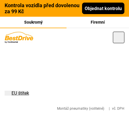
Kontrola vozidla před dovolenou
Objednat kontrolu
za 99 Kč
Soukromý
Firemní
EU štítek
Montáž pneumatiky (volitelné)
|
vč. DPH