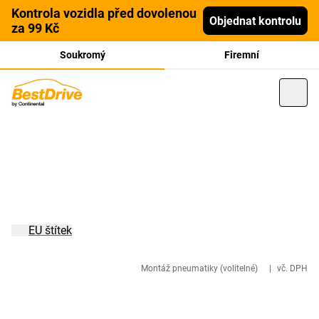
Kontrola vozidla před dovolenou
Objednat kontrolu
za 99 Kč
Soukromý
Firemní
EU štítek
Montáž pneumatiky (volitelné)
|
vč. DPH