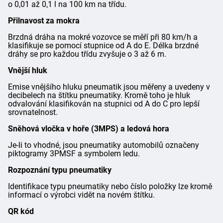
o 0,01 až 0,1 l na 100 km na třídu.
Přilnavost za mokra
Brzdná dráha na mokré vozovce se měří při 80 km/h a
klasifikuje se pomocí stupnice od A do E. Délka brzdné
dráhy se pro každou třídu zvyšuje o 3 až 6 m.
Vnější hluk
Emise vnějšího hluku pneumatik jsou měřeny a uvedeny v
decibelech na štítku pneumatiky. Kromě toho je hluk
odvalování klasifikován na stupnici od A do C pro lepší
srovnatelnost.
Sněhová vločka v hoře (3MPS) a ledová hora
Je-li to vhodné, jsou pneumatiky automobilů označeny
piktogramy 3PMSF a symbolem ledu.
Rozpoznání typu pneumatiky
Identifikace typu pneumatiky nebo číslo položky lze kromě
informací o výrobci vidět na novém štítku.
QR kód