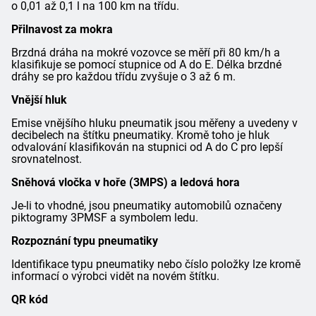
o 0,01 až 0,1 l na 100 km na třídu.
Přilnavost za mokra
Brzdná dráha na mokré vozovce se měří při 80 km/h a
klasifikuje se pomocí stupnice od A do E. Délka brzdné
dráhy se pro každou třídu zvyšuje o 3 až 6 m.
Vnější hluk
Emise vnějšího hluku pneumatik jsou měřeny a uvedeny v
decibelech na štítku pneumatiky. Kromě toho je hluk
odvalování klasifikován na stupnici od A do C pro lepší
srovnatelnost.
Sněhová vločka v hoře (3MPS) a ledová hora
Je-li to vhodné, jsou pneumatiky automobilů označeny
piktogramy 3PMSF a symbolem ledu.
Rozpoznání typu pneumatiky
Identifikace typu pneumatiky nebo číslo položky lze kromě
informací o výrobci vidět na novém štítku.
QR kód