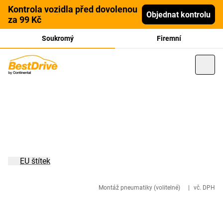
Kontrola vozidla před dovolenou
Objednat kontrolu
za 99 Kč
Soukromý
Firemní
EU štítek
Montáž pneumatiky (volitelné)
|
vč. DPH