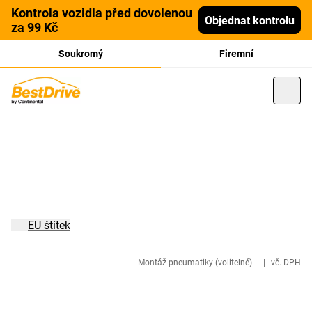
Kontrola vozidla před dovolenou
Objednat kontrolu
za 99 Kč
Soukromý
Firemní
EU štítek
Montáž pneumatiky (volitelné)
|
vč. DPH