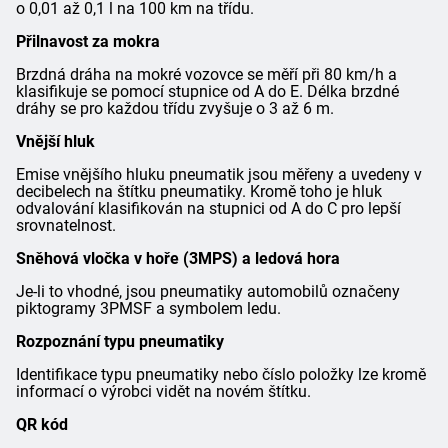
o 0,01 až 0,1 l na 100 km na třídu.
Přilnavost za mokra
Brzdná dráha na mokré vozovce se měří při 80 km/h a
klasifikuje se pomocí stupnice od A do E. Délka brzdné
dráhy se pro každou třídu zvyšuje o 3 až 6 m.
Vnější hluk
Emise vnějšího hluku pneumatik jsou měřeny a uvedeny v
decibelech na štítku pneumatiky. Kromě toho je hluk
odvalování klasifikován na stupnici od A do C pro lepší
srovnatelnost.
Sněhová vločka v hoře (3MPS) a ledová hora
Je-li to vhodné, jsou pneumatiky automobilů označeny
piktogramy 3PMSF a symbolem ledu.
Rozpoznání typu pneumatiky
Identifikace typu pneumatiky nebo číslo položky lze kromě
informací o výrobci vidět na novém štítku.
QR kód