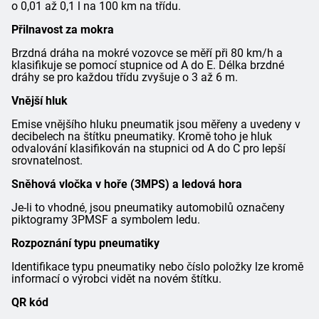
o 0,01 až 0,1 l na 100 km na třídu.
Přilnavost za mokra
Brzdná dráha na mokré vozovce se měří při 80 km/h a
klasifikuje se pomocí stupnice od A do E. Délka brzdné
dráhy se pro každou třídu zvyšuje o 3 až 6 m.
Vnější hluk
Emise vnějšího hluku pneumatik jsou měřeny a uvedeny v
decibelech na štítku pneumatiky. Kromě toho je hluk
odvalování klasifikován na stupnici od A do C pro lepší
srovnatelnost.
Sněhová vločka v hoře (3MPS) a ledová hora
Je-li to vhodné, jsou pneumatiky automobilů označeny
piktogramy 3PMSF a symbolem ledu.
Rozpoznání typu pneumatiky
Identifikace typu pneumatiky nebo číslo položky lze kromě
informací o výrobci vidět na novém štítku.
QR kód