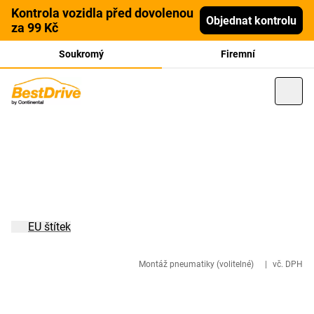
Kontrola vozidla před dovolenou
Objednat kontrolu
za 99 Kč
Soukromý
Firemní
EU štítek
Montáž pneumatiky (volitelné)
|
vč. DPH