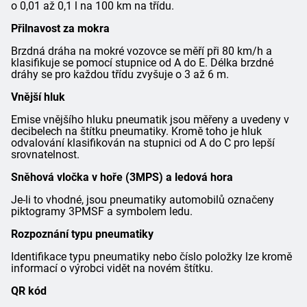
o 0,01 až 0,1 l na 100 km na třídu.
Přilnavost za mokra
Brzdná dráha na mokré vozovce se měří při 80 km/h a
klasifikuje se pomocí stupnice od A do E. Délka brzdné
dráhy se pro každou třídu zvyšuje o 3 až 6 m.
Vnější hluk
Emise vnějšího hluku pneumatik jsou měřeny a uvedeny v
decibelech na štítku pneumatiky. Kromě toho je hluk
odvalování klasifikován na stupnici od A do C pro lepší
srovnatelnost.
Sněhová vločka v hoře (3MPS) a ledová hora
Je-li to vhodné, jsou pneumatiky automobilů označeny
piktogramy 3PMSF a symbolem ledu.
Rozpoznání typu pneumatiky
Identifikace typu pneumatiky nebo číslo položky lze kromě
informací o výrobci vidět na novém štítku.
QR kód