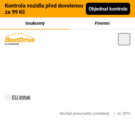
Kontrola vozidla před dovolenou
Objednat kontrolu
za 99 Kč
Soukromý
Firemní
EU štítek
Montáž pneumatiky (volitelné)
|
vč. DPH