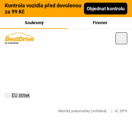
Kontrola vozidla před dovolenou
Objednat kontrolu
za 99 Kč
Soukromý
Firemní
EU štítek
Montáž pneumatiky (volitelné)
|
vč. DPH