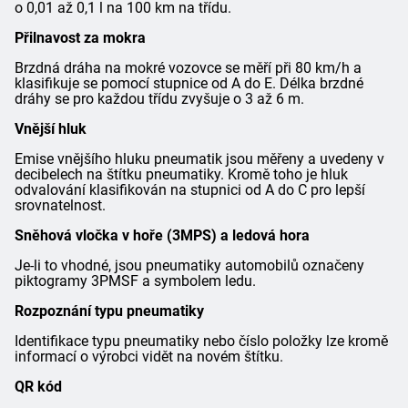
o 0,01 až 0,1 l na 100 km na třídu.
Přilnavost za mokra
Brzdná dráha na mokré vozovce se měří při 80 km/h a
klasifikuje se pomocí stupnice od A do E. Délka brzdné
dráhy se pro každou třídu zvyšuje o 3 až 6 m.
Vnější hluk
Emise vnějšího hluku pneumatik jsou měřeny a uvedeny v
decibelech na štítku pneumatiky. Kromě toho je hluk
odvalování klasifikován na stupnici od A do C pro lepší
srovnatelnost.
Sněhová vločka v hoře (3MPS) a ledová hora
Je-li to vhodné, jsou pneumatiky automobilů označeny
piktogramy 3PMSF a symbolem ledu.
Rozpoznání typu pneumatiky
Identifikace typu pneumatiky nebo číslo položky lze kromě
informací o výrobci vidět na novém štítku.
QR kód