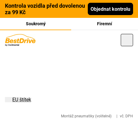
Kontrola vozidla před dovolenou
Objednat kontrolu
za 99 Kč
Soukromý
Firemní
EU štítek
Montáž pneumatiky (volitelné)
|
vč. DPH