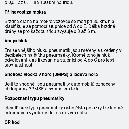
o 0,01 až 0,1 l na 100 km na třídu.
Přilnavost za mokra
Brzdná dráha na mokré vozovce se měří při 80 km/h a
klasifikuje se pomocí stupnice od A do E. Délka brzdné
dráhy se pro každou třídu zvyšuje o 3 až 6 m.
Vnější hluk
Emise vnějšího hluku pneumatik jsou měřeny a uvedeny v
decibelech na štítku pneumatiky. Kromě toho je hluk
odvalování klasifikován na stupnici od A do C pro lepší
srovnatelnost.
Sněhová vločka v hoře (3MPS) a ledová hora
Je-li to vhodné, jsou pneumatiky automobilů označeny
piktogramy 3PMSF a symbolem ledu.
Rozpoznání typu pneumatiky
Identifikace typu pneumatiky nebo číslo položky lze kromě
informací o výrobci vidět na novém štítku.
QR kód