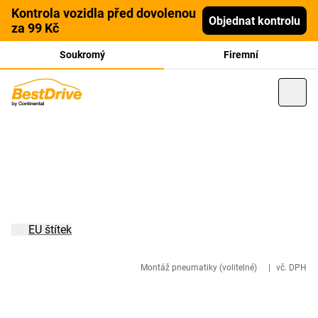
Kontrola vozidla před dovolenou
Objednat kontrolu
za 99 Kč
Soukromý
Firemní
EU štítek
Montáž pneumatiky (volitelné)
|
vč. DPH