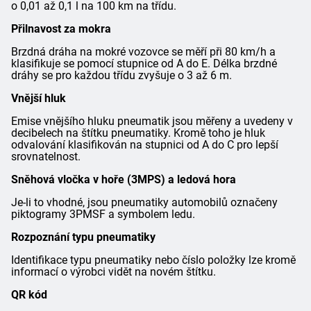
o 0,01 až 0,1 l na 100 km na třídu.
Přilnavost za mokra
Brzdná dráha na mokré vozovce se měří při 80 km/h a
klasifikuje se pomocí stupnice od A do E. Délka brzdné
dráhy se pro každou třídu zvyšuje o 3 až 6 m.
Vnější hluk
Emise vnějšího hluku pneumatik jsou měřeny a uvedeny v
decibelech na štítku pneumatiky. Kromě toho je hluk
odvalování klasifikován na stupnici od A do C pro lepší
srovnatelnost.
Sněhová vločka v hoře (3MPS) a ledová hora
Je-li to vhodné, jsou pneumatiky automobilů označeny
piktogramy 3PMSF a symbolem ledu.
Rozpoznání typu pneumatiky
Identifikace typu pneumatiky nebo číslo položky lze kromě
informací o výrobci vidět na novém štítku.
QR kód