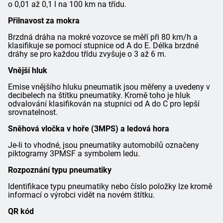
o 0,01 až 0,1 l na 100 km na třídu.
Přilnavost za mokra
Brzdná dráha na mokré vozovce se měří při 80 km/h a
klasifikuje se pomocí stupnice od A do E. Délka brzdné
dráhy se pro každou třídu zvyšuje o 3 až 6 m.
Vnější hluk
Emise vnějšího hluku pneumatik jsou měřeny a uvedeny v
decibelech na štítku pneumatiky. Kromě toho je hluk
odvalování klasifikován na stupnici od A do C pro lepší
srovnatelnost.
Sněhová vločka v hoře (3MPS) a ledová hora
Je-li to vhodné, jsou pneumatiky automobilů označeny
piktogramy 3PMSF a symbolem ledu.
Rozpoznání typu pneumatiky
Identifikace typu pneumatiky nebo číslo položky lze kromě
informací o výrobci vidět na novém štítku.
QR kód