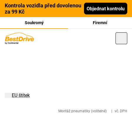
Kontrola vozidla před dovolenou
Objednat kontrolu
za 99 Kč
Soukromý
Firemní
EU štítek
Montáž pneumatiky (volitelné)
|
vč. DPH