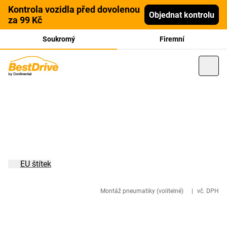
Kontrola vozidla před dovolenou
Objednat kontrolu
za 99 Kč
Soukromý
Firemní
EU štítek
Montáž pneumatiky (volitelné)
|
vč. DPH