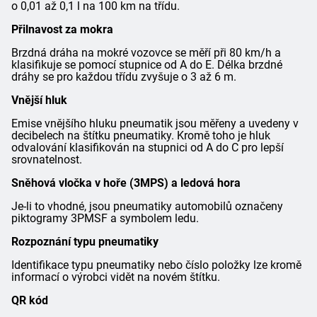
o 0,01 až 0,1 l na 100 km na třídu.
Přilnavost za mokra
Brzdná dráha na mokré vozovce se měří při 80 km/h a
klasifikuje se pomocí stupnice od A do E. Délka brzdné
dráhy se pro každou třídu zvyšuje o 3 až 6 m.
Vnější hluk
Emise vnějšího hluku pneumatik jsou měřeny a uvedeny v
decibelech na štítku pneumatiky. Kromě toho je hluk
odvalování klasifikován na stupnici od A do C pro lepší
srovnatelnost.
Sněhová vločka v hoře (3MPS) a ledová hora
Je-li to vhodné, jsou pneumatiky automobilů označeny
piktogramy 3PMSF a symbolem ledu.
Rozpoznání typu pneumatiky
Identifikace typu pneumatiky nebo číslo položky lze kromě
informací o výrobci vidět na novém štítku.
QR kód