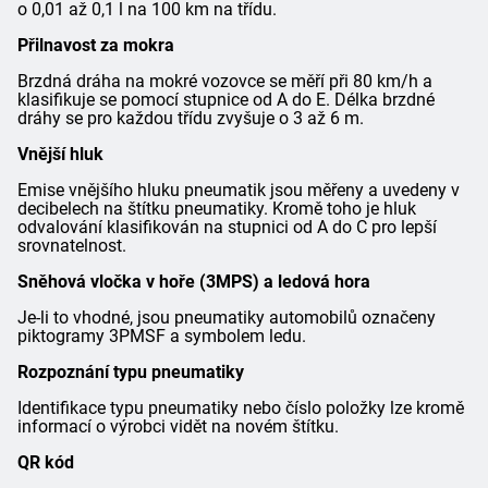
o 0,01 až 0,1 l na 100 km na třídu.
Přilnavost za mokra
Brzdná dráha na mokré vozovce se měří při 80 km/h a
klasifikuje se pomocí stupnice od A do E. Délka brzdné
dráhy se pro každou třídu zvyšuje o 3 až 6 m.
Vnější hluk
Emise vnějšího hluku pneumatik jsou měřeny a uvedeny v
decibelech na štítku pneumatiky. Kromě toho je hluk
odvalování klasifikován na stupnici od A do C pro lepší
srovnatelnost.
Sněhová vločka v hoře (3MPS) a ledová hora
Je-li to vhodné, jsou pneumatiky automobilů označeny
piktogramy 3PMSF a symbolem ledu.
Rozpoznání typu pneumatiky
Identifikace typu pneumatiky nebo číslo položky lze kromě
informací o výrobci vidět na novém štítku.
QR kód