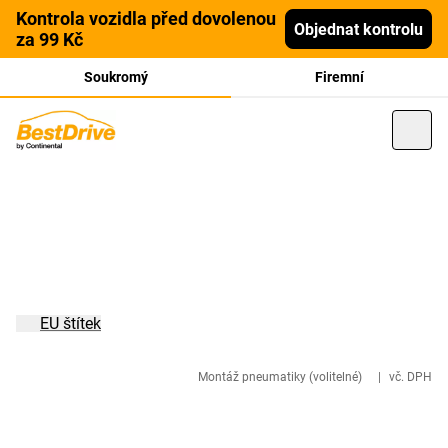
Kontrola vozidla před dovolenou
Objednat kontrolu
za 99 Kč
Soukromý
Firemní
EU štítek
Montáž pneumatiky (volitelné)
|
vč. DPH