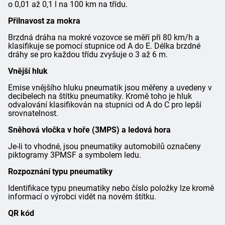
o 0,01 až 0,1 l na 100 km na třídu.
Přilnavost za mokra
Brzdná dráha na mokré vozovce se měří při 80 km/h a
klasifikuje se pomocí stupnice od A do E. Délka brzdné
dráhy se pro každou třídu zvyšuje o 3 až 6 m.
Vnější hluk
Emise vnějšího hluku pneumatik jsou měřeny a uvedeny v
decibelech na štítku pneumatiky. Kromě toho je hluk
odvalování klasifikován na stupnici od A do C pro lepší
srovnatelnost.
Sněhová vločka v hoře (3MPS) a ledová hora
Je-li to vhodné, jsou pneumatiky automobilů označeny
piktogramy 3PMSF a symbolem ledu.
Rozpoznání typu pneumatiky
Identifikace typu pneumatiky nebo číslo položky lze kromě
informací o výrobci vidět na novém štítku.
QR kód