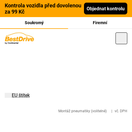
Kontrola vozidla před dovolenou
Objednat kontrolu
za 99 Kč
Soukromý
Firemní
EU štítek
Montáž pneumatiky (volitelné)
|
vč. DPH