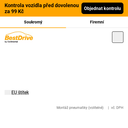
Kontrola vozidla před dovolenou
Objednat kontrolu
za 99 Kč
Soukromý
Firemní
EU štítek
Montáž pneumatiky (volitelné)
|
vč. DPH