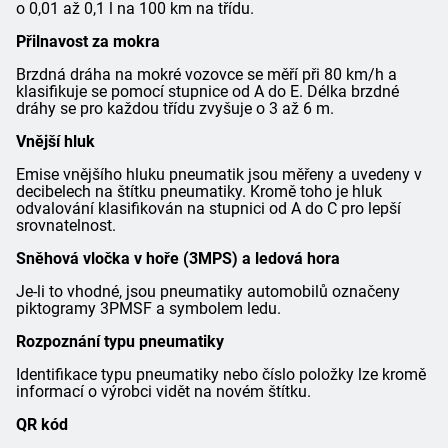
o 0,01 až 0,1 l na 100 km na třídu.
Přilnavost za mokra
Brzdná dráha na mokré vozovce se měří při 80 km/h a
klasifikuje se pomocí stupnice od A do E. Délka brzdné
dráhy se pro každou třídu zvyšuje o 3 až 6 m.
Vnější hluk
Emise vnějšího hluku pneumatik jsou měřeny a uvedeny v
decibelech na štítku pneumatiky. Kromě toho je hluk
odvalování klasifikován na stupnici od A do C pro lepší
srovnatelnost.
Sněhová vločka v hoře (3MPS) a ledová hora
Je-li to vhodné, jsou pneumatiky automobilů označeny
piktogramy 3PMSF a symbolem ledu.
Rozpoznání typu pneumatiky
Identifikace typu pneumatiky nebo číslo položky lze kromě
informací o výrobci vidět na novém štítku.
QR kód