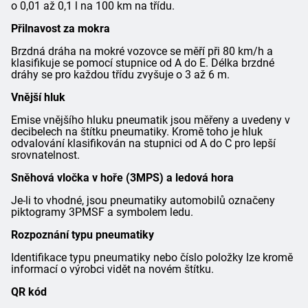
o 0,01 až 0,1 l na 100 km na třídu.
Přilnavost za mokra
Brzdná dráha na mokré vozovce se měří při 80 km/h a
klasifikuje se pomocí stupnice od A do E. Délka brzdné
dráhy se pro každou třídu zvyšuje o 3 až 6 m.
Vnější hluk
Emise vnějšího hluku pneumatik jsou měřeny a uvedeny v
decibelech na štítku pneumatiky. Kromě toho je hluk
odvalování klasifikován na stupnici od A do C pro lepší
srovnatelnost.
Sněhová vločka v hoře (3MPS) a ledová hora
Je-li to vhodné, jsou pneumatiky automobilů označeny
piktogramy 3PMSF a symbolem ledu.
Rozpoznání typu pneumatiky
Identifikace typu pneumatiky nebo číslo položky lze kromě
informací o výrobci vidět na novém štítku.
QR kód