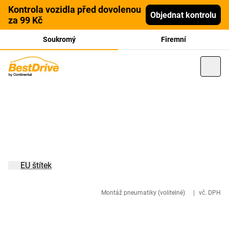
Kontrola vozidla před dovolenou
Objednat kontrolu
za 99 Kč
Soukromý
Firemní
EU štítek
Montáž pneumatiky (volitelné)
|
vč. DPH