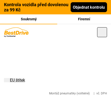
Kontrola vozidla před dovolenou
Objednat kontrolu
za 99 Kč
Soukromý
Firemní
EU štítek
Montáž pneumatiky (volitelné)
|
vč. DPH