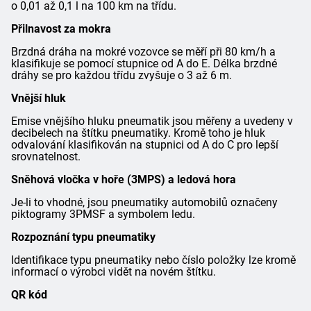
o 0,01 až 0,1 l na 100 km na třídu.
Přilnavost za mokra
Brzdná dráha na mokré vozovce se měří při 80 km/h a
klasifikuje se pomocí stupnice od A do E. Délka brzdné
dráhy se pro každou třídu zvyšuje o 3 až 6 m.
Vnější hluk
Emise vnějšího hluku pneumatik jsou měřeny a uvedeny v
decibelech na štítku pneumatiky. Kromě toho je hluk
odvalování klasifikován na stupnici od A do C pro lepší
srovnatelnost.
Sněhová vločka v hoře (3MPS) a ledová hora
Je-li to vhodné, jsou pneumatiky automobilů označeny
piktogramy 3PMSF a symbolem ledu.
Rozpoznání typu pneumatiky
Identifikace typu pneumatiky nebo číslo položky lze kromě
informací o výrobci vidět na novém štítku.
QR kód