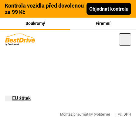
Kontrola vozidla před dovolenou
Objednat kontrolu
za 99 Kč
Soukromý
Firemní
EU štítek
Montáž pneumatiky (volitelné)
|
vč. DPH