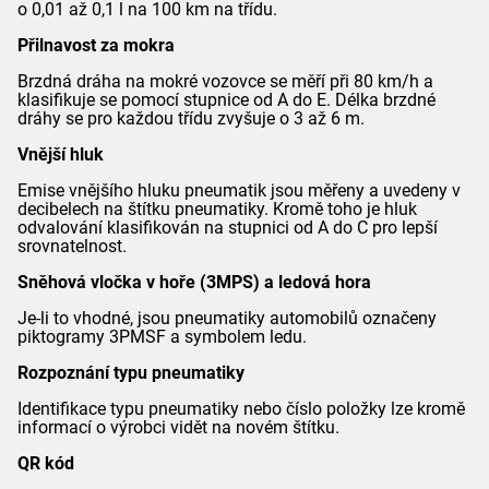
o 0,01 až 0,1 l na 100 km na třídu.
Přilnavost za mokra
Brzdná dráha na mokré vozovce se měří při 80 km/h a
klasifikuje se pomocí stupnice od A do E. Délka brzdné
dráhy se pro každou třídu zvyšuje o 3 až 6 m.
Vnější hluk
Emise vnějšího hluku pneumatik jsou měřeny a uvedeny v
decibelech na štítku pneumatiky. Kromě toho je hluk
odvalování klasifikován na stupnici od A do C pro lepší
srovnatelnost.
Sněhová vločka v hoře (3MPS) a ledová hora
Je-li to vhodné, jsou pneumatiky automobilů označeny
piktogramy 3PMSF a symbolem ledu.
Rozpoznání typu pneumatiky
Identifikace typu pneumatiky nebo číslo položky lze kromě
informací o výrobci vidět na novém štítku.
QR kód