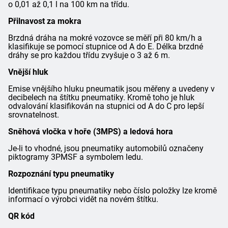
o 0,01 až 0,1 l na 100 km na třídu.
Přilnavost za mokra
Brzdná dráha na mokré vozovce se měří při 80 km/h a
klasifikuje se pomocí stupnice od A do E. Délka brzdné
dráhy se pro každou třídu zvyšuje o 3 až 6 m.
Vnější hluk
Emise vnějšího hluku pneumatik jsou měřeny a uvedeny v
decibelech na štítku pneumatiky. Kromě toho je hluk
odvalování klasifikován na stupnici od A do C pro lepší
srovnatelnost.
Sněhová vločka v hoře (3MPS) a ledová hora
Je-li to vhodné, jsou pneumatiky automobilů označeny
piktogramy 3PMSF a symbolem ledu.
Rozpoznání typu pneumatiky
Identifikace typu pneumatiky nebo číslo položky lze kromě
informací o výrobci vidět na novém štítku.
QR kód