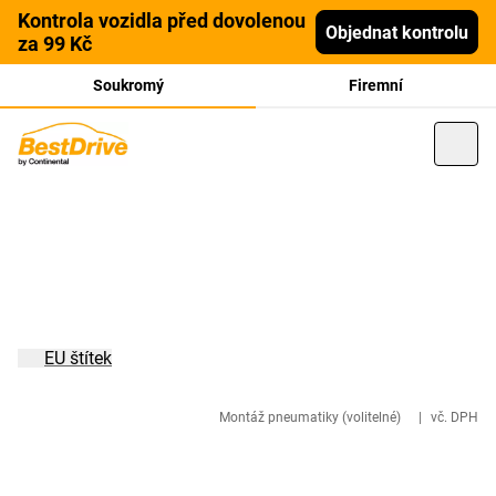
Kontrola vozidla před dovolenou
Objednat kontrolu
za 99 Kč
Soukromý
Firemní
EU štítek
Montáž pneumatiky (volitelné)
|
vč. DPH