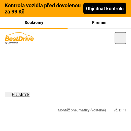
Kontrola vozidla před dovolenou
Objednat kontrolu
za 99 Kč
Soukromý
Firemní
EU štítek
Montáž pneumatiky (volitelné)
|
vč. DPH