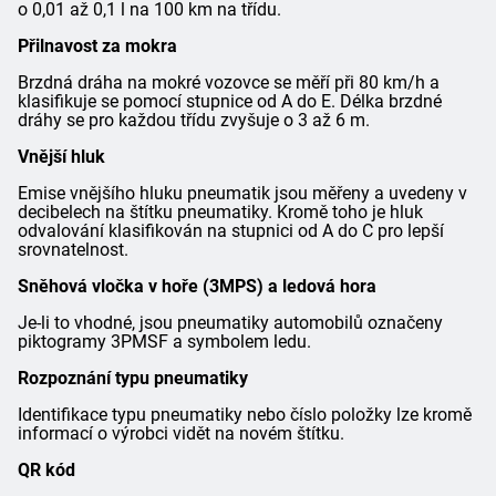
o 0,01 až 0,1 l na 100 km na třídu.
Přilnavost za mokra
Brzdná dráha na mokré vozovce se měří při 80 km/h a
klasifikuje se pomocí stupnice od A do E. Délka brzdné
dráhy se pro každou třídu zvyšuje o 3 až 6 m.
Vnější hluk
Emise vnějšího hluku pneumatik jsou měřeny a uvedeny v
decibelech na štítku pneumatiky. Kromě toho je hluk
odvalování klasifikován na stupnici od A do C pro lepší
srovnatelnost.
Sněhová vločka v hoře (3MPS) a ledová hora
Je-li to vhodné, jsou pneumatiky automobilů označeny
piktogramy 3PMSF a symbolem ledu.
Rozpoznání typu pneumatiky
Identifikace typu pneumatiky nebo číslo položky lze kromě
informací o výrobci vidět na novém štítku.
QR kód